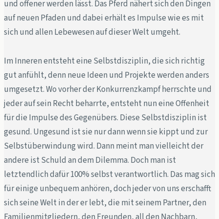
und offener werden lässt. Das Pferd nähert sich den Dingen
auf neuen Pfaden und dabei erhält es Impulse wie es mit
sich und allen Lebewesen auf dieser Welt umgeht.
Im Inneren entsteht eine Selbstdisziplin, die sich richtig
gut anfühlt, denn neue Ideen und Projekte werden anders
umgesetzt. Wo vorher der Konkurrenzkampf herrschte und
jeder auf sein Recht beharrte, entsteht nun eine Offenheit
für die Impulse des Gegenübers. Diese Selbstdisziplin ist
gesund. Ungesund ist sie nur dann wenn sie kippt und zur
Selbstüberwindung wird. Dann meint man vielleicht der
andere ist Schuld an dem Dilemma. Doch man ist
letztendlich dafür 100% selbst verantwortlich. Das mag sich
für einige unbequem anhören, doch jeder von uns erschafft
sich seine Welt in der er lebt, die mit seinem Partner, den
Familienmitgliedern, den Freunden, all den Nachbarn,