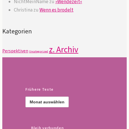
NichtMeinName
zu
»Wendezeit«
Christina
zu
Wenn es brodelt
Kategorien
z. Archiv
Perspektiven
Uncategorized
Frühere Texte
Frühere
Texte
Bleib verbunden