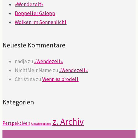
»Wendezeit«
Doppelter Galopp
Wolken im Sonnenlicht
Neueste Kommentare
nadja
zu
»Wendezeit«
NichtMeinName
zu
»Wendezeit«
Christina
zu
Wenn es brodelt
Kategorien
z. Archiv
Perspektiven
Uncategorized