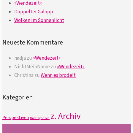
»Wendezeit«
Doppelter Galopp
Wolken im Sonnenlicht
Neueste Kommentare
nadja
zu
»Wendezeit«
NichtMeinName
zu
»Wendezeit«
Christina
zu
Wenn es brodelt
Kategorien
z. Archiv
Perspektiven
Uncategorized