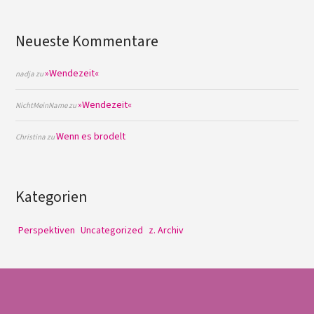
Neueste Kommentare
»Wendezeit«
nadja
zu
»Wendezeit«
NichtMeinName
zu
Wenn es brodelt
Christina
zu
Kategorien
Perspektiven
Uncategorized
z. Archiv