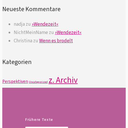
Neueste Kommentare
nadja
zu
»Wendezeit«
NichtMeinName
zu
»Wendezeit«
Christina
zu
Wenn es brodelt
Kategorien
z. Archiv
Perspektiven
Uncategorized
Frühere Texte