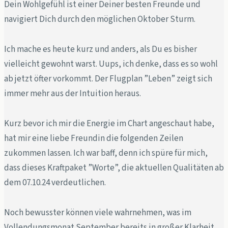
Dein Wohlgefühl ist einer Deiner besten Freunde und
navigiert Dich durch den möglichen Oktober Sturm.
Ich mache es heute kurz und anders, als Du es bisher
vielleicht gewohnt warst. Uups, ich denke, dass es so wohl
ab jetzt öfter vorkommt. Der Flugplan ”Leben” zeigt sich
immer mehr aus der Intuition heraus.
Kurz bevor ich mir die Energie im Chart angeschaut habe,
hat mir eine liebe Freundin die folgenden Zeilen
zukommen lassen. Ich war baff, denn ich spüre für mich,
dass dieses Kraftpaket ”Worte”, die aktuellen Qualitäten ab
dem 07.10.24 verdeutlichen.
Noch bewusster können viele wahrnehmen, was im
Vollendungsmonat September bereits in großer Klarheit